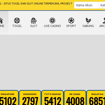
OGEL DAN SLOT ONLINE TERPERCAYA, PROSES TRANSAKSI AMAN DAN CEPAT DENGAN
ME
TOGEL
SLOT
LIVE CASINO
SPORT
SABUNG
ARC
SINGAPORE
HONGKONG
TOTO WUHAN
HK SIANG
MALAYSIA
5102
2797
5412
4008
685