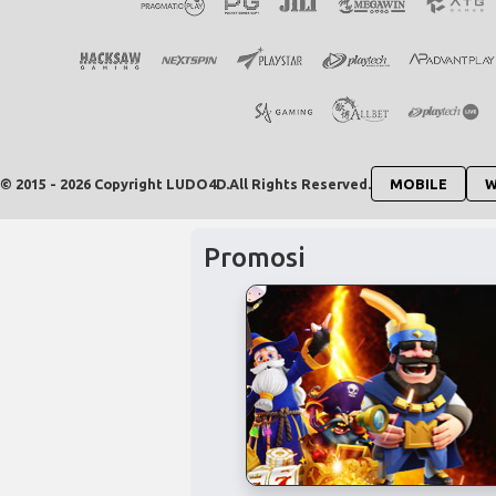
rah*** | Deposit:
Rp.35,
patri*** | Deposit:
Rp.25,
jam*** | Deposit:
Rp.25,
dama*** | Deposit:
Rp.40,
© 2015 - 2026 Copyright LUDO4D.
All Rights Reserved.
MOBILE
W
ell*** | Deposit:
Rp.40,
Promosi
mut*** | Deposit:
Rp.45,
nam*** | Deposit:
Rp.45,
kama*** | Deposit:
Rp.20,
dim*** | Deposit:
Rp.15,