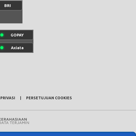
BRI
GOPAY
Axiata
PRIVASI
|
PERSETUJUAN COOKIES
Rp.630,000