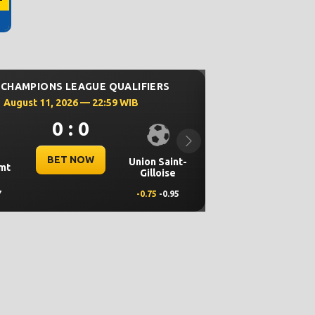
QUALIFIERS
0 WIB
Next
Levski Sofia
0.00
-0.94