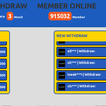
alm*** | Withdraw:
000
THDRAW
MEMBER ONLINE
nar*** | Withdraw:
3
915032
000
ata
Menit
Member
patri*** | Withdraw:
000
NEW WITHDRAW
ell*** | Withdraw:
000
sit*** | Withdraw:
000
iswah***i | Withdraw:
000
cin*** | Withdraw:
000
tam*** | Withdraw:
000
koko***u | Withdraw:
000