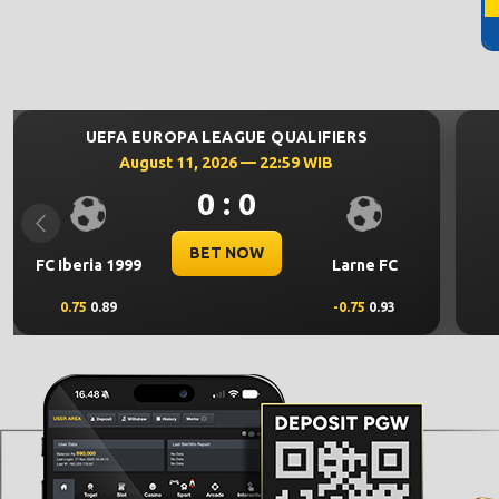
SPAIN LA LIGA
August 16, 2026 — 00:30 WIB
Augus
0 : 0
Previous
BET NOW
Alaves
Getafe
Celta Vigo
0.00
0.57
0.00
-0.67
0.25
0.76