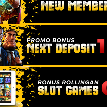
mut*** | Withdraw:
000
bagai member di LUDO4D.
kuti Promo Bonus New Member dan Promo Bonus Lainnya Ketik
nang yang ditentukan dari gabungan TOTAL TURNOVER yang di perol
uta*** | Withdraw:
000
ulan (Periode 01 s/d 30 perbulannya).
a Tanpa Potongan Adalah IDR 10.000. Dan Maksimal Deposit Puls
 Promo bonus lainnya yang dibuat oleh
LUDO4D
.
unja*** | Withdraw:
000
anggal 02 di bulan berikutnya.
IT MEMBER BARU 10%
Potongan Kini Berlaku Untuk Semua Permainan.
k membatalkan bonus atau tidak memberi bonus apabila kedapatan m
ukan Withdraw Jika Syarat Tidak Terpenuhi: (Deposit Via Pulsa 
 10% ini hanya berlaku untuk setiap
MEMBER BARU LUDO4D
.
gal*** | Withdraw:
000
ithdraw Adalah IDR 20.000.
LUDO4D
SUDAH TIDAK DAPAT DI GANGGU GUGAT LAGI
r 10% ini hanya berlaku untuk permainan
SLOT.
uk membatalkan bonus atau tidak memberi bonus apabila kedap
 10% akan diberikan apabila sudah melakukan Deposit Pertama 
 yang ada.
usa*** | Withdraw:
000
rikan adalah Rp 20.000.
I
LUDO4D
SUDAH TIDAK DAPAT DI GANGGU GUGAT LAGI.
ya kepada Member yang telah melakukan klaim ke CS kami melal
iswah***i | Withdraw:
000
Jam.
drawkan sampai anda telah mencapai 5x Turnover dari nominal de
IT HARIAN 10%
firga***ro | Withdraw:
000
0,- + Bonus 10% Rp. 10.000,- kemudian dikalikan 5 (Rp. 100.000,- 
 Semua Member di
LUDO4D
.
yang harus anda capai adalah Rp. 550.000,-.
gikuti Promo Ini Adalah Rp 100.000.
kama*** | Withdraw:
000
uk membatalkan bonus atau tidak memberi bonus apabila kedap
rikan Adalah Rp 10.000.
 yang ada.
ithdraw Jika Mengikuti Promo Ini Turnover (TO) Harus Mencapai 
par*** | Withdraw:
000
I
LUDO4D
SUDAH TIDAK DAPAT DI GANGGU GUGAT LAGI.
00 + Rp 10.000 x 5 = Rp 550.000.