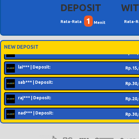
sito***l | Deposit:
Rp.30,
DEPOSIT
WI
jasm*** | Deposit:
1
Rp.25,
Rata-Rata
Rata-R
Menit
nar*** | Deposit:
Rp.10,
NEW DEPOSIT
lai*** | Deposit:
Rp.15,
sab*** | Deposit:
Rp.30,
raj*** | Deposit:
Rp.20,
nad*** | Deposit:
Rp.30,
uta*** | Deposit:
Rp.30,
rah*** | Deposit:
Rp.40,