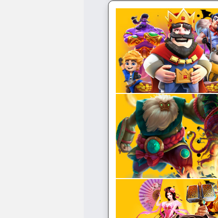
sit*** | Deposit:
Rp.20,
bana*** | Deposit:
Rp.10,
iswah***i | Deposit:
Rp.25,
purw***i | Deposit:
Rp.30,
EXTRA BONUS
anggr***an | Deposit:
Rp.25,
TOTAL TURNOVER - BONU
van*** | Deposit:
Rp.30,
> 50.000.000 - Rp 50.000
> 100.000.000 - Rp 100.000
gila*** | Deposit:
> 200.000.000 - Rp 200.000
Rp.45,
> 300.000.000 - Rp 300,000
> 400.000.000 - Rp 400,000
tam*** | Deposit:
Rp.15,
> 500.000.000 - Rp 500.000
DEPOSIT VIA
> 750.000.000 - Rp 750.000
bali*** | Deposit:
Rp.15,
> 1.000.000.000 - Rp 1.000
Deposit Via Pulsa Tanpa P
SYARAT DAN
Member Wajib Memberika