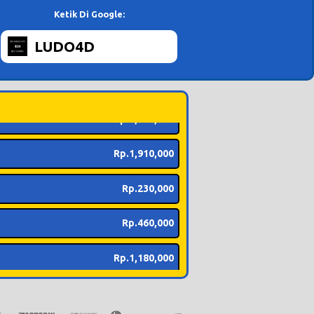
Rp.170,000
Ketik Di Google:
LUDO4D
Rp.1,760,000
Rp.1,940,000
Rp.1,910,000
Rp.230,000
Rp.460,000
Rp.1,180,000
Rp.710,000
Rp.1,810,000