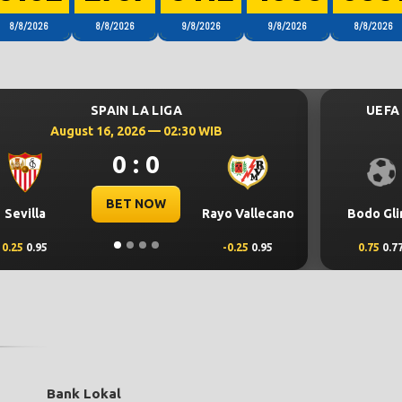
8/8/2026
8/8/2026
9/8/2026
9/8/2026
8/8/2026
SPAIN LA LIGA
UEFA CHAMPIONS LEAGUE 
t 17, 2026 — 02:30 WIB
August 11, 2026 — 22:0
0 : 0
0 : 0
BET NOW
BET NOW
Kairat
Osasuna
Almaty (n)
-0.25
-0.86
0.00
0.76
Bank Lokal